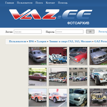
Главная
Пользователи
Поиск
Контакт
Помощь
Регист
Логин:
Пароль:
Пользователи
»
BN6
»
Галерея
»
Тюнинг и спорт ГАЗ, ЗАЗ, Москвич
»
GAZ Pictu