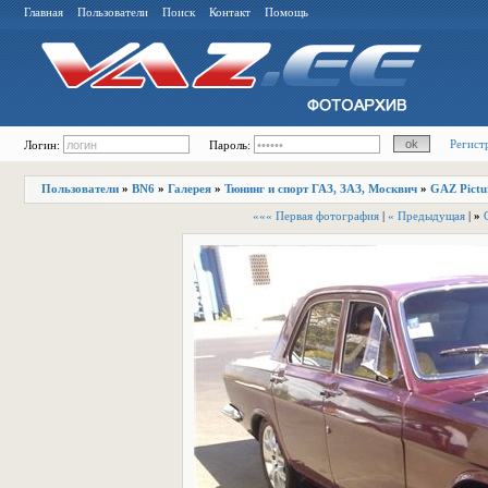
Главная
Пользователи
Поиск
Контакт
Помощь
Регист
Логин:
Пароль:
Пользователи
»
BN6
»
Галерея
»
Тюнинг и спорт ГАЗ, ЗАЗ, Москвич
»
GAZ Pictu
««« Первая фотография
|
« Предыдущая
|
»