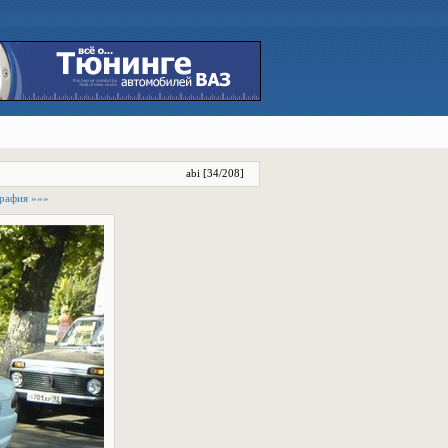
abi [34/208]
рафия »»»