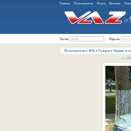
Главная
Пользователи
Поиск
Контакт
Пом
Логин:
Пароль:
Пользователи
»
BN6
»
Галерея
»
Тюнинг и с
««« Пе