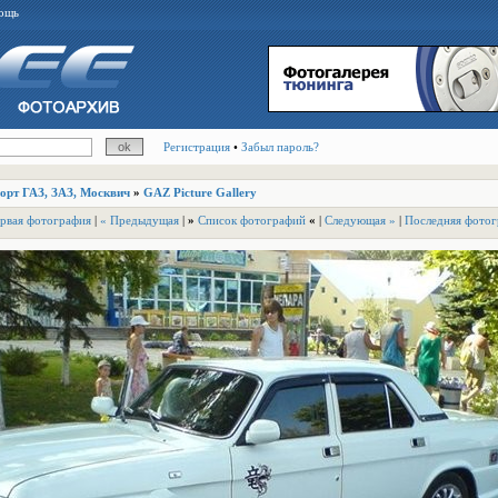
ощь
Регистрация
•
Забыл пароль?
порт ГАЗ, ЗАЗ, Москвич
»
GAZ Picture Gallery
рвая фотография
|
« Предыдущая
|
»
Список фотографий
«
|
Следующая »
|
Последняя фотог