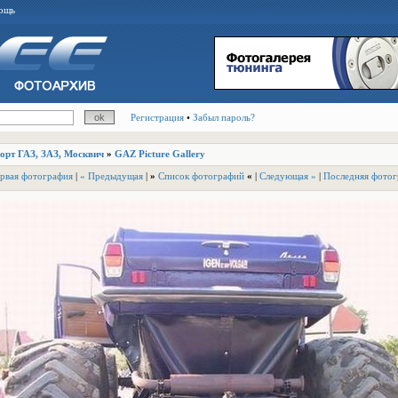
ощь
Регистрация
•
Забыл пароль?
порт ГАЗ, ЗАЗ, Москвич
»
GAZ Picture Gallery
рвая фотография
|
« Предыдущая
|
»
Список фотографий
«
|
Следующая »
|
Последняя фотог