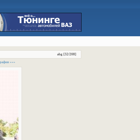
abg [32/208]
рафия »»»