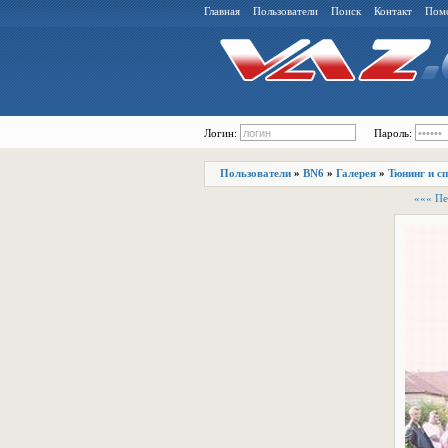
Главная
Пользователи
Поиск
Контакт
Пом
Логин:
Пароль:
Пользователи
»
BN6
»
Галерея
»
Тюнинг и с
««« Пе