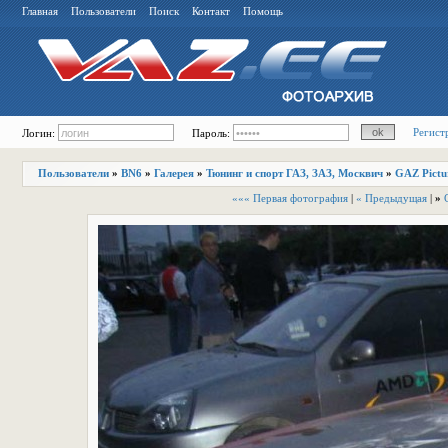
Главная
Пользователи
Поиск
Контакт
Помощь
Регист
Логин:
Пароль:
Пользователи
»
BN6
»
Галерея
»
Тюнинг и спорт ГАЗ, ЗАЗ, Москвич
»
GAZ Pictu
««« Первая фотография
|
« Предыдущая
|
»