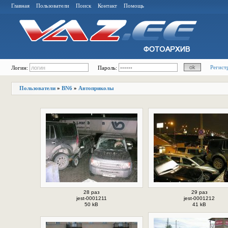
Главная
Пользователи
Поиск
Контакт
Помощь
Регист
Логин:
Пароль:
Пользователи
»
BN6
»
Автоприколы
28 раз
29 раз
jest-0001211
jest-0001212
50 kB
41 kB