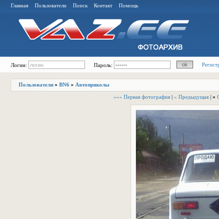
Главная
Пользователи
Поиск
Контакт
Помощь
Регист
Логин:
Пароль:
Пользователи
»
BN6
»
Автоприколы
««« Первая фотография
|
« Предыдущая
|
»