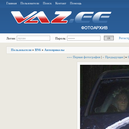
Главная
Пользователи
Поиск
Контакт
Помощь
Регист
Логин:
Пароль:
Пользователи
»
BN6
»
Автоприколы
««« Первая фотография
|
« Предыдущая
|
»