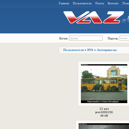
Главная
Пользователи
Поиск
Контакт
Пом
Логин:
Пароль:
Пользователи
»
BN6
»
Автоприколы
21 раз
jest-0000156
38 kB