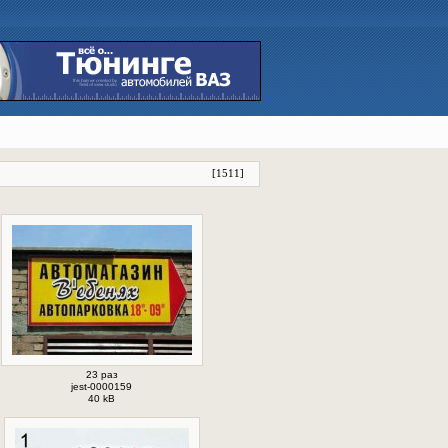
[
1511
]
23 раз
jest-0000159
40 kB