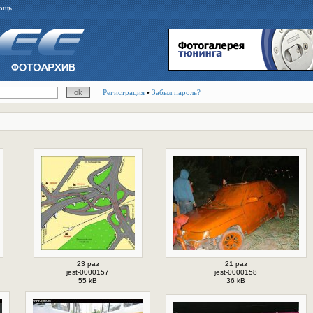
ощь
Регистрация
•
Забыл пароль?
23 раз
21 раз
jest-0000157
jest-0000158
55 kB
36 kB