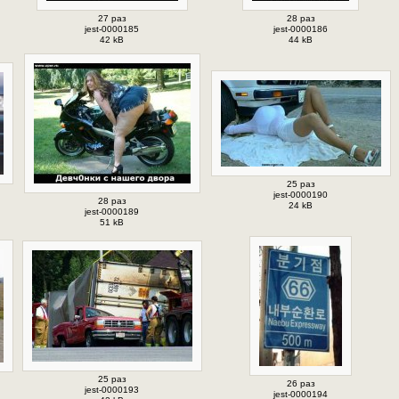
27 раз
28 раз
jest-0000185
jest-0000186
42 kB
44 kB
25 раз
jest-0000190
28 раз
24 kB
jest-0000189
51 kB
25 раз
26 раз
jest-0000193
jest-0000194