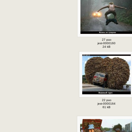
27 раз
jest-0000160
24 kB
22 раз
jest-0000164
61 kB