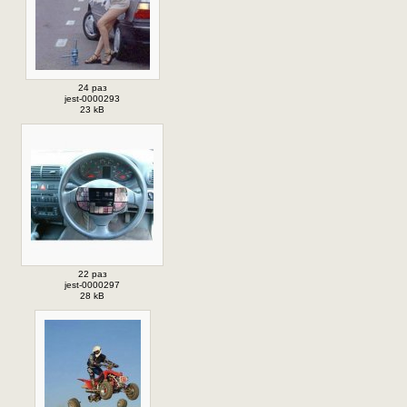
24 раз
jest-0000293
23 kB
22 раз
jest-0000297
28 kB