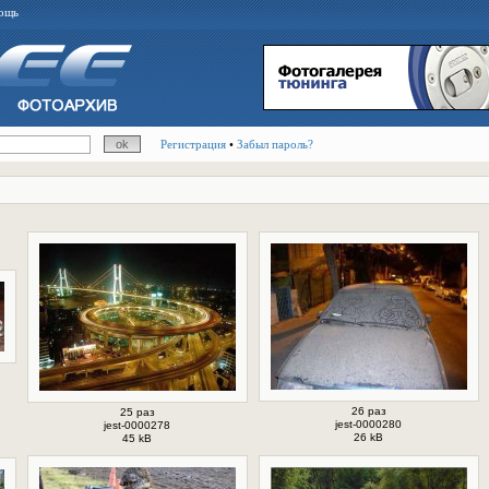
ощь
Регистрация
•
Забыл пароль?
26 раз
25 раз
jest-0000280
jest-0000278
26 kB
45 kB