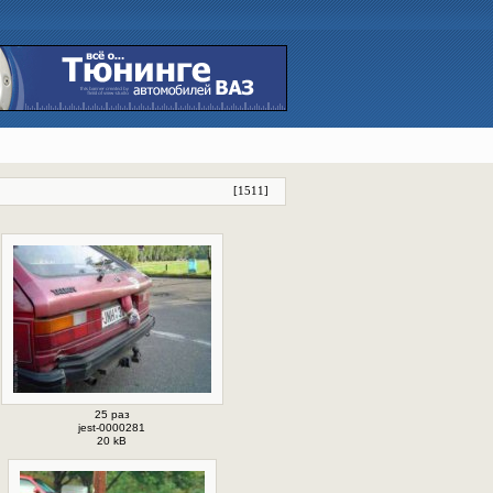
[
1511
]
25 раз
jest-0000281
20 kB