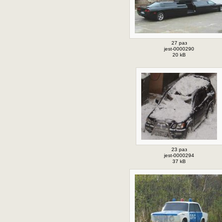
27 раз
jest-0000290
20 kB
23 раз
jest-0000294
37 kB