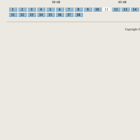
39 kB
40 kB
1
2
3
4
5
6
7
8
9
10
11
12
13
14
31
32
33
34
35
36
37
38
Copyright 