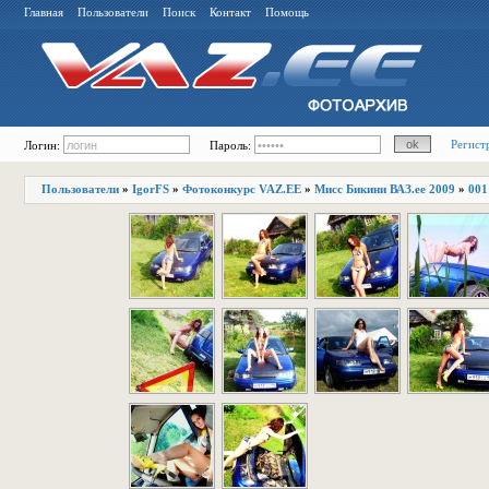
Главная
Пользователи
Поиск
Контакт
Помощь
Регист
Логин:
Пароль:
Пользователи
»
IgorFS
»
Фотоконкурс VAZ.EE
»
Мисс Бикини ВАЗ.ее 2009
»
001