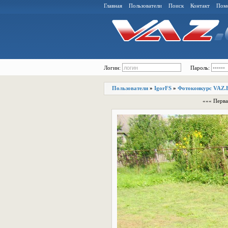
Главная
Пользователи
Поиск
Контакт
Пом
Логин:
Пароль:
Пользователи
»
IgorFS
»
Фотоконкурс VAZ.
««« Перва