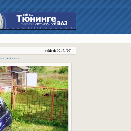
puhlyak 001 [1/20]
тография »»»