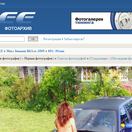
ощь
Регистрация
•
Забыл пароль?
EE
»
Мисс Бикини ВАЗ.ее 2009
»
001: Юлия
я фотография | « Первая фотография |
»
Список фотографий
«
|
Следующая »
|
Последняя фо