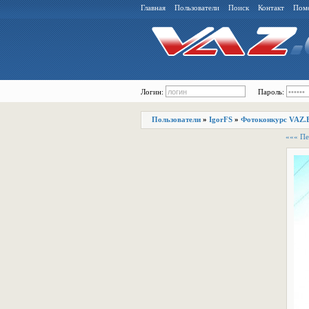
Главная
Пользователи
Поиск
Контакт
Пом
Логин:
Пароль:
Пользователи
»
IgorFS
»
Фотоконкурс VAZ.
««« Пе