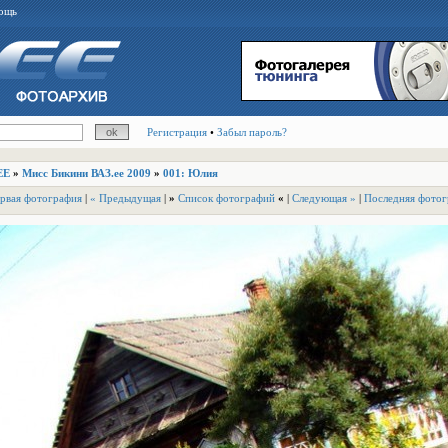
ощь
Регистрация
•
Забыл пароль?
EE
»
Мисс Бикини ВАЗ.ее 2009
»
001: Юлия
рвая фотография
|
« Предыдущая
|
»
Список фотографий
«
|
Следующая »
|
Последняя фотог