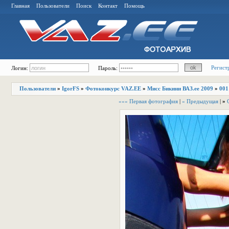
Главная
Пользователи
Поиск
Контакт
Помощь
Регист
Логин:
Пароль:
Пользователи
»
IgorFS
»
Фотоконкурс VAZ.EE
»
Мисс Бикини ВАЗ.ее 2009
»
001
««« Первая фотография
|
« Предыдущая
|
»