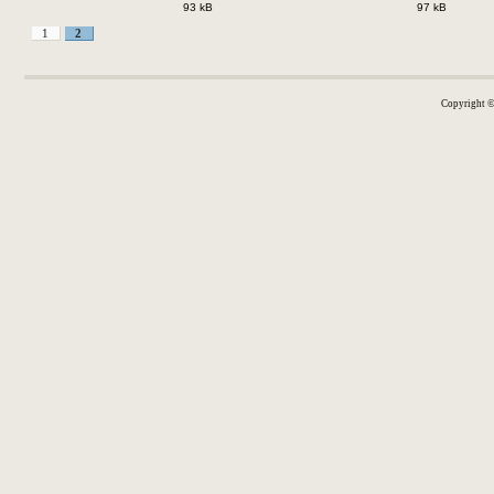
93 kB
97 kB
1
2
Copyright 