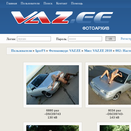
Главная
Пользователи
Поиск
Контакт
Помощь
Регист
Логин:
Пароль:
Пользователи
»
IgorFS
»
Фотоконкурс VAZ.EE
»
Мисс VAZ.EE 2010
»
002: Наст
6880 раз
8034 раз
--DSC09743
--DSC09743-
130 kB
143 kB