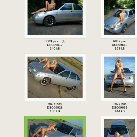
8803 раз :: [
1
]
6809 раз
DSC09612
DSC09613
146 kB
193 kB
6676 раз
7877 раз
DSC09628
DSC09631
168 kB
144 kB