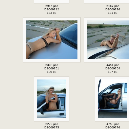
6916 раз
5167 раз
DSC09712
DSC09726
133 kB
131 kB
5333 раз
4451 раз
DSC09751
DSC09754
100 kB
107 kB
5279 раз
4750 раз
DSC09775
DSC09776