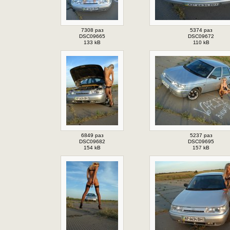
7308 раз
5374 раз
DSC09665
DSC09672
133 kB
110 kB
6849 раз
5237 раз
DSC09682
DSC09695
154 kB
157 kB