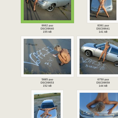
8662 раз
8391 раз
DSC09640
DSC09641
155 kB
141 kB
5885 раз
6750 раз
DSC09653
DSC09659
152 kB
144 kB