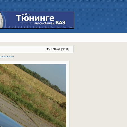
DSC09628 [9/80]
рафия »»»