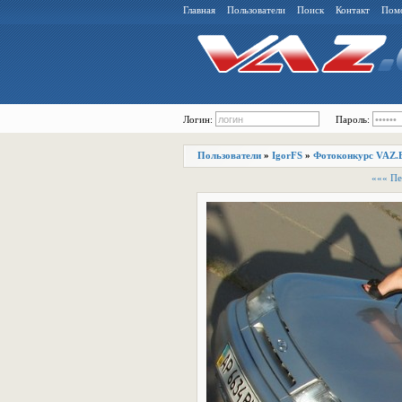
Главная
Пользователи
Поиск
Контакт
Пом
Логин:
Пароль:
Пользователи
»
IgorFS
»
Фотоконкурс VAZ.
««« Пе