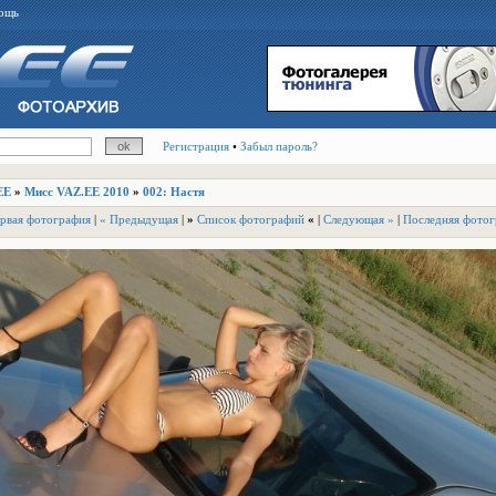
ощь
Регистрация
•
Забыл пароль?
EE
»
Мисс VAZ.EE 2010
»
002: Настя
рвая фотография
|
« Предыдущая
|
»
Список фотографий
«
|
Следующая »
|
Последняя фотог