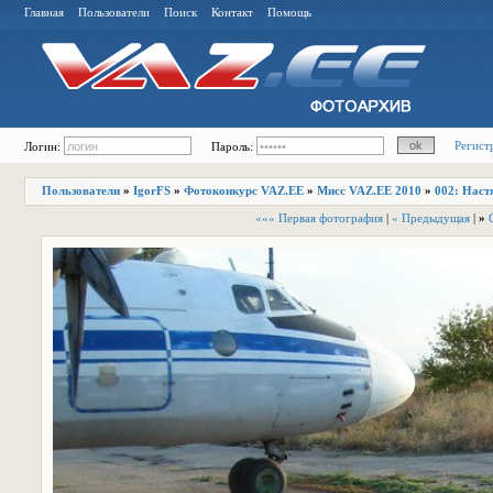
Главная
Пользователи
Поиск
Контакт
Помощь
Регист
Логин:
Пароль:
Пользователи
»
IgorFS
»
Фотоконкурс VAZ.EE
»
Мисс VAZ.EE 2010
»
002: Наст
««« Первая фотография
|
« Предыдущая
|
»