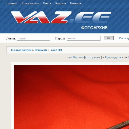
Главная
Пользователи
Поиск
Контакт
Помощь
Регист
Логин:
Пароль:
Пользователи
»
denisvak
»
Vaz2101
««« Первая фотография
|
« Предыдущая
|
»