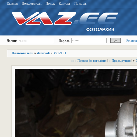
Главная
Пользователи
Поиск
Контакт
Помощь
Регист
Логин:
Пароль:
Пользователи
»
denisvak
»
Vaz2101
««« Первая фотография
|
« Предыдущая
|
»