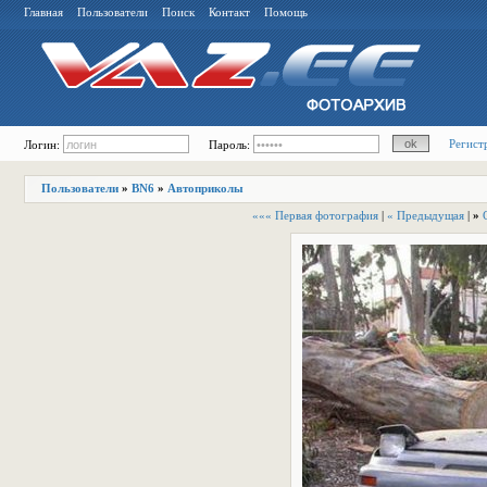
Главная
Пользователи
Поиск
Контакт
Помощь
Регист
Логин:
Пароль:
Пользователи
»
BN6
»
Автоприколы
««« Первая фотография
|
« Предыдущая
|
»