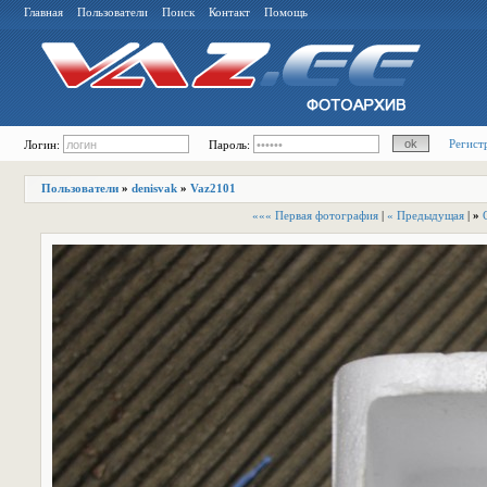
Главная
Пользователи
Поиск
Контакт
Помощь
Регист
Логин:
Пароль:
Пользователи
»
denisvak
»
Vaz2101
««« Первая фотография
|
« Предыдущая
|
»