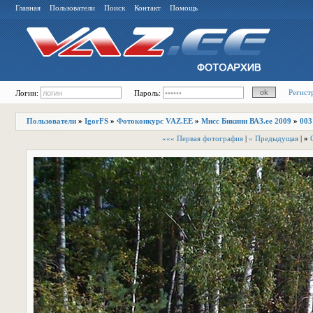
Главная
Пользователи
Поиск
Контакт
Помощь
Регист
Логин:
Пароль:
Пользователи
»
IgorFS
»
Фотоконкурс VAZ.EE
»
Мисс Бикини ВАЗ.ее 2009
»
003
««« Первая фотография
|
« Предыдущая
|
»