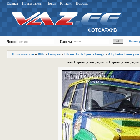
Главная
Пользователи
Поиск
Контакт
Помощь
Регист
Логин:
Пароль:
Пользователи
»
BN6
»
Галерея
»
Classic Lada Sports Image
»
All photos from year
««« Первая фотография | « Первая фотография 