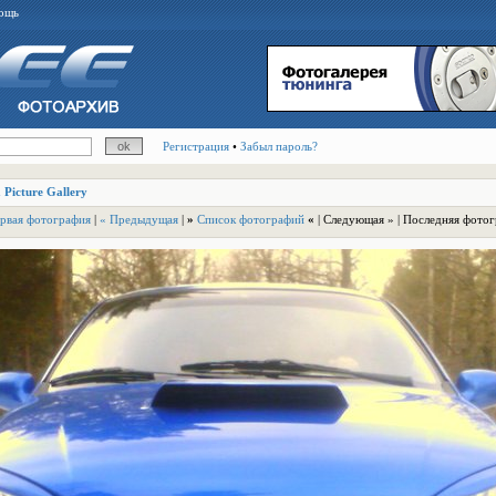
ощь
Регистрация
•
Забыл пароль?
 Picture Gallery
рвая фотография
|
« Предыдущая
|
»
Список фотографий
«
| Следующая » | Последняя фото