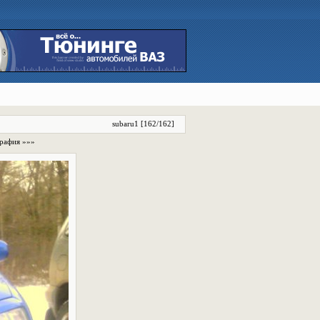
subaru1 [162/162]
графия »»»