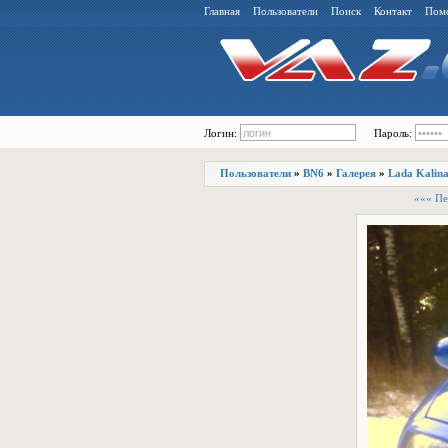
Главная
Пользователи
Поиск
Контакт
Пом
Логин:
Пароль:
Пользователи
»
BN6
»
Галерея
»
Lada Kalina
««« Пе