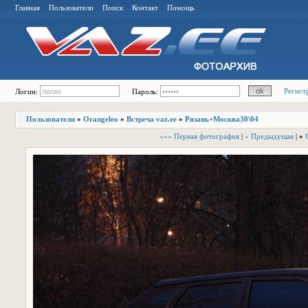
Главная
Пользователи
Поиск
Контакт
Помощь
Регист
Логин:
Пароль:
Пользователи
»
Orangeleo
»
Встреча vaz.ee
»
Рязань+Москва30\04
««« Первая фотография
|
« Предыдущая
|
»