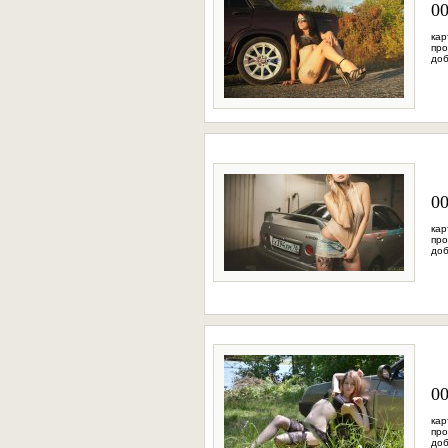
0
кар
про
доб
0
кар
про
доб
0
кар
про
доб