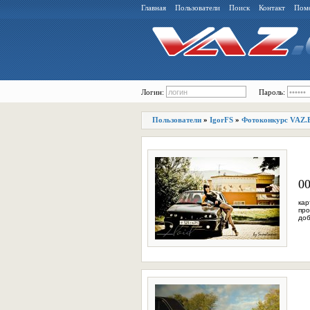
Главная
Пользователи
Поиск
Контакт
Пом
Логин:
Пароль:
Пользователи
»
IgorFS
»
Фотоконкурс VAZ.
00
кар
про
доб