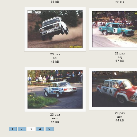
65 kB
58 kB
21 раз
23 раз
aej
aei
67 kB
48 kB
20 раз
23 раз
aen
aem
44 kB
65 kB
1
2
3
4
5