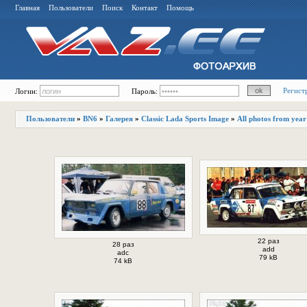
Главная
Пользователи
Поиск
Контакт
Помощь
Регист
Логин:
Пароль:
Пользователи
»
BN6
»
Галерея
»
Classic Lada Sports Image
»
All photos from year
22 раз
28 раз
add
adc
79 kB
74 kB