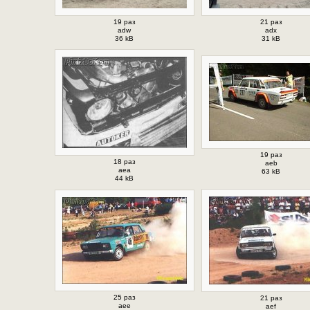
19 раз
21 раз
adw
adx
36 kB
31 kB
19 раз
18 раз
aeb
aea
63 kB
44 kB
25 раз
21 раз
aee
aef