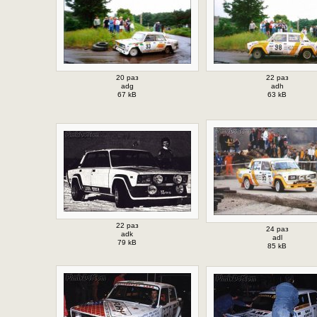
20 раз
22 раз
adg
adh
67 kB
63 kB
22 раз
24 раз
adk
adl
79 kB
85 kB