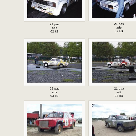
21 раз
21 раз
adp
ado
57 kB
62 kB
22 раз
21 раз
ads
adt
93 kB
93 kB