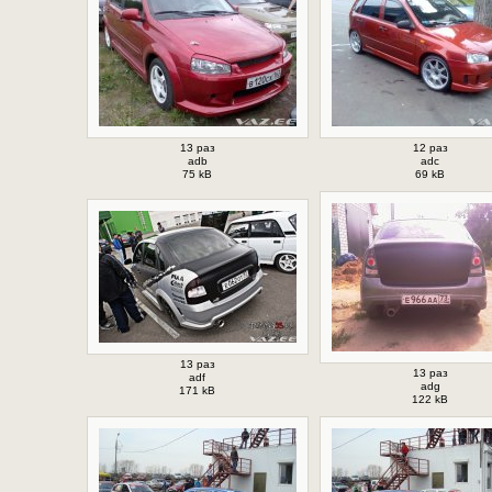
13 раз
12 раз
adb
adc
75 kB
69 kB
13 раз
13 раз
adf
adg
171 kB
122 kB