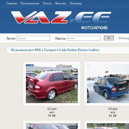
Главная
Пользователи
Поиск
Контакт
Помощь
Регист
Логин:
Пароль:
Пользователи
»
BN6
»
Галерея
»
Lada Kalina Picture Gallery
12 раз
10 раз
acx
acy
76 kB
51 kB