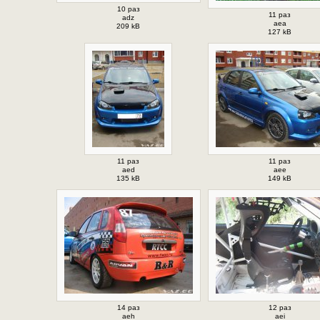
10 раз
11 раз
adz
aea
209 kB
127 kB
11 раз
11 раз
aed
aee
135 kB
149 kB
14 раз
12 раз
aeh
aei