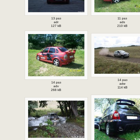
13 раз
11 раз
adr
ads
127 kB
210 kB
14 раз
14 раз
adw
adv
114 kB
268 kB