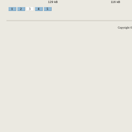
129 kB
116 kB
1
2
3
4
5
Copyright 